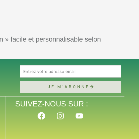
 » facile et personnalisable selon
Email
JE M'ABONNE
SUIVEZ-NOUS SUR :
F
I
Y
a
n
o
c
s
u
e
t
t